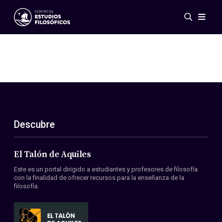
Eventos
Novedades
Investigación
Redes
Publicaciones
Galería
Descubre
ES
EN
Acerca de nosotros
Miembros
El Talón de Aquiles
Reglamento
Este es un portal dirigido a estudiantes y profesores de filosofía
Convenios
con la finalidad de ofrecer recursos para la enseñanza de la
filosofía.