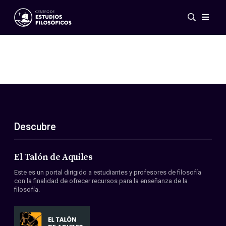
Eventos
Novedades
Investigación
Redes
Publicaciones
Galería
Descubre
ES
EN
Acerca de nosotros
Miembros
El Talón de Aquiles
Reglamento
Este es un portal dirigido a estudiantes y profesores de filosofía
Convenios
con la finalidad de ofrecer recursos para la enseñanza de la
filosofía.