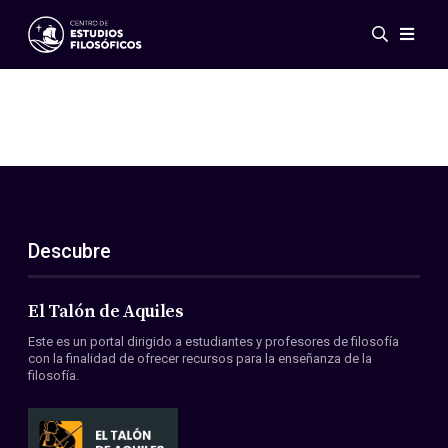
Eventos
Novedades
Investigación
Redes
Publicaciones
Galería
Descubre
ES
EN
Acerca de nosotros
Miembros
El Talón de Aquiles
Reglamento
Este es un portal dirigido a estudiantes y profesores de filosofía
Convenios
con la finalidad de ofrecer recursos para la enseñanza de la
filosofía.