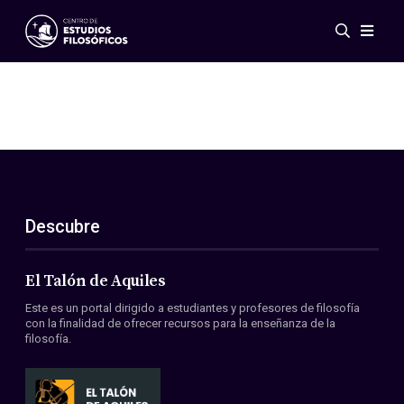
Eventos
Novedades
Investigación
Redes
Publicaciones
Galería
Descubre
ES
EN
Acerca de nosotros
Miembros
El Talón de Aquiles
Reglamento
Este es un portal dirigido a estudiantes y profesores de filosofía
Convenios
con la finalidad de ofrecer recursos para la enseñanza de la
filosofía.