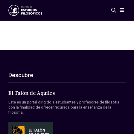
Eventos
Novedades
Investigación
Redes
Publicaciones
Galería
Descubre
ES
EN
Acerca de nosotros
Miembros
El Talón de Aquiles
Reglamento
Este es un portal dirigido a estudiantes y profesores de filosofía
Convenios
con la finalidad de ofrecer recursos para la enseñanza de la
filosofía.