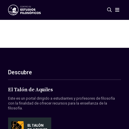
Eventos
Novedades
Investigación
Redes
Publicaciones
Galería
Descubre
ES
EN
Acerca de nosotros
Miembros
El Talón de Aquiles
Reglamento
Este es un portal dirigido a estudiantes y profesores de filosofía
Convenios
con la finalidad de ofrecer recursos para la enseñanza de la
filosofía.