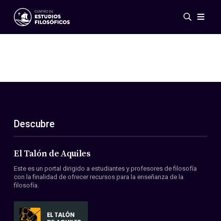
Eventos
Novedades
Investigación
Redes
Publicaciones
Galería
Descubre
ES
EN
Acerca de nosotros
Miembros
El Talón de Aquiles
Reglamento
Este es un portal dirigido a estudiantes y profesores de filosofía
Convenios
con la finalidad de ofrecer recursos para la enseñanza de la
filosofía.