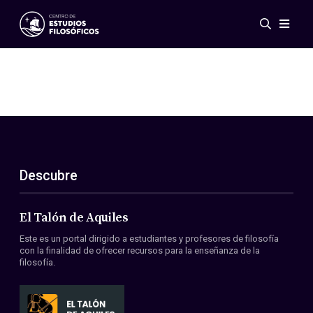
Eventos
Novedades
Investigación
Redes
Publicaciones
Galería
Descubre
ES
EN
Acerca de nosotros
Miembros
El Talón de Aquiles
Reglamento
Este es un portal dirigido a estudiantes y profesores de filosofía
Convenios
con la finalidad de ofrecer recursos para la enseñanza de la
filosofía.