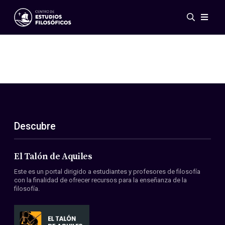
Eventos
Novedades
Investigación
Redes
Publicaciones
Galería
Descubre
ES
EN
Acerca de nosotros
Miembros
El Talón de Aquiles
Reglamento
Este es un portal dirigido a estudiantes y profesores de filosofía
Convenios
con la finalidad de ofrecer recursos para la enseñanza de la
filosofía.