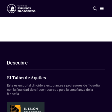
Eventos
Novedades
Investigación
Redes
Publicaciones
Galería
Descubre
ES
EN
Acerca de nosotros
Miembros
El Talón de Aquiles
Reglamento
Este es un portal dirigido a estudiantes y profesores de filosofía
Convenios
con la finalidad de ofrecer recursos para la enseñanza de la
filosofía.