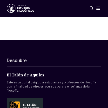
Eventos
Novedades
Investigación
Redes
Publicaciones
Galería
Descubre
ES
EN
Acerca de nosotros
Miembros
El Talón de Aquiles
Reglamento
Este es un portal dirigido a estudiantes y profesores de filosofía
Convenios
con la finalidad de ofrecer recursos para la enseñanza de la
filosofía.