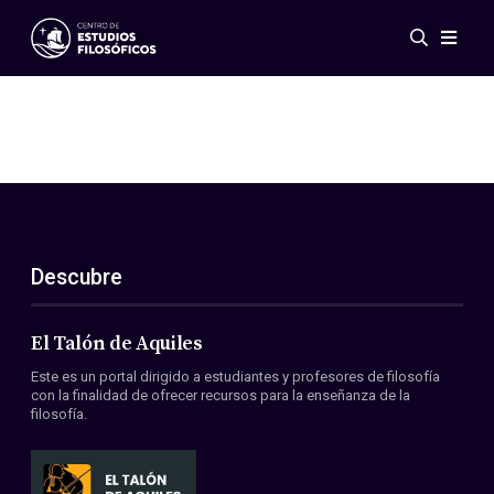
Eventos
Novedades
Investigación
Redes
Publicaciones
Galería
Descubre
ES
EN
Acerca de nosotros
Miembros
El Talón de Aquiles
Reglamento
Este es un portal dirigido a estudiantes y profesores de filosofía
Convenios
con la finalidad de ofrecer recursos para la enseñanza de la
filosofía.