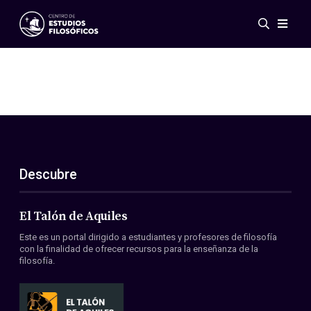
Eventos
Novedades
Investigación
Redes
Publicaciones
Galería
Descubre
ES
EN
Acerca de nosotros
Miembros
El Talón de Aquiles
Reglamento
Este es un portal dirigido a estudiantes y profesores de filosofía
Convenios
con la finalidad de ofrecer recursos para la enseñanza de la
filosofía.