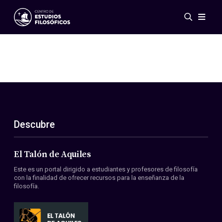
Eventos
Novedades
Investigación
Redes
Publicaciones
Galería
Descubre
ES
EN
Acerca de nosotros
Miembros
El Talón de Aquiles
Reglamento
Este es un portal dirigido a estudiantes y profesores de filosofía
Convenios
con la finalidad de ofrecer recursos para la enseñanza de la
filosofía.