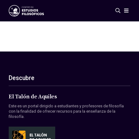
Eventos
Novedades
Investigación
Redes
Publicaciones
Galería
Descubre
ES
EN
Acerca de nosotros
Miembros
El Talón de Aquiles
Reglamento
Este es un portal dirigido a estudiantes y profesores de filosofía
Convenios
con la finalidad de ofrecer recursos para la enseñanza de la
filosofía.