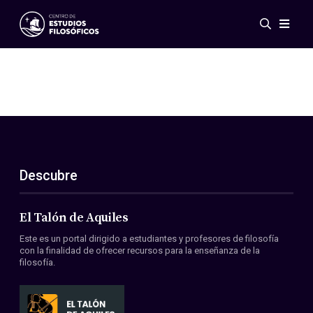
Eventos
Novedades
Investigación
Redes
Publicaciones
Galería
Descubre
ES
EN
Acerca de nosotros
Miembros
El Talón de Aquiles
Reglamento
Este es un portal dirigido a estudiantes y profesores de filosofía
Convenios
con la finalidad de ofrecer recursos para la enseñanza de la
filosofía.