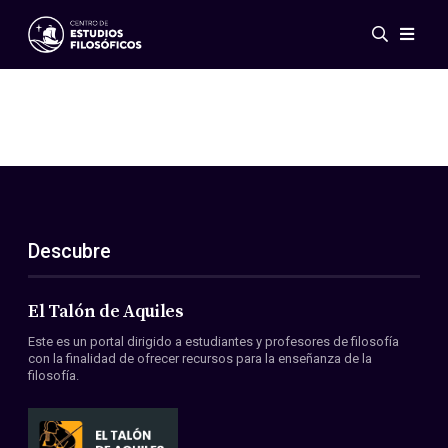
Eventos
Novedades
Investigación
Redes
Publicaciones
Galería
Descubre
ES
EN
Acerca de nosotros
Miembros
El Talón de Aquiles
Reglamento
Este es un portal dirigido a estudiantes y profesores de filosofía
Convenios
con la finalidad de ofrecer recursos para la enseñanza de la
filosofía.