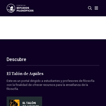
Eventos
Novedades
Investigación
Redes
Publicaciones
Galería
Descubre
ES
EN
Acerca de nosotros
Miembros
El Talón de Aquiles
Reglamento
Este es un portal dirigido a estudiantes y profesores de filosofía
Convenios
con la finalidad de ofrecer recursos para la enseñanza de la
filosofía.