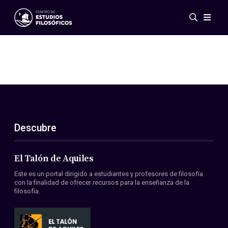
Eventos
Novedades
Investigación
Redes
Publicaciones
Galería
Descubre
ES
EN
Acerca de nosotros
Miembros
El Talón de Aquiles
Reglamento
Este es un portal dirigido a estudiantes y profesores de filosofía
Convenios
con la finalidad de ofrecer recursos para la enseñanza de la
filosofía.