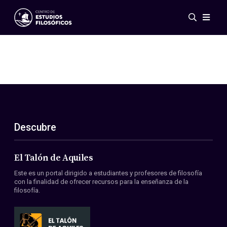
Eventos
Novedades
Investigación
Redes
Publicaciones
Galería
Descubre
ES
EN
Acerca de nosotros
Miembros
El Talón de Aquiles
Reglamento
Este es un portal dirigido a estudiantes y profesores de filosofía
Convenios
con la finalidad de ofrecer recursos para la enseñanza de la
filosofía.