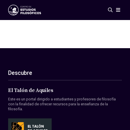
Eventos
Novedades
Investigación
Redes
Publicaciones
Galería
Descubre
ES
EN
Acerca de nosotros
Miembros
El Talón de Aquiles
Reglamento
Este es un portal dirigido a estudiantes y profesores de filosofía
Convenios
con la finalidad de ofrecer recursos para la enseñanza de la
filosofía.