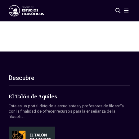
Eventos
Novedades
Investigación
Redes
Publicaciones
Galería
Descubre
ES
EN
Acerca de nosotros
Miembros
El Talón de Aquiles
Reglamento
Este es un portal dirigido a estudiantes y profesores de filosofía
Convenios
con la finalidad de ofrecer recursos para la enseñanza de la
filosofía.