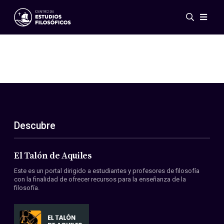
Eventos
Novedades
Investigación
Redes
Publicaciones
Galería
Descubre
ES
EN
Acerca de nosotros
Miembros
El Talón de Aquiles
Reglamento
Este es un portal dirigido a estudiantes y profesores de filosofía
Convenios
con la finalidad de ofrecer recursos para la enseñanza de la
filosofía.