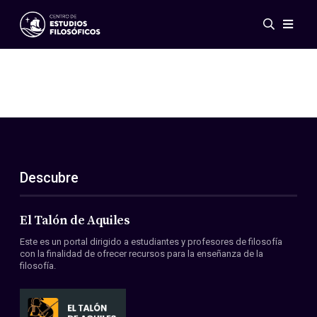
Eventos
Novedades
Investigación
Redes
Publicaciones
Galería
Descubre
ES
EN
Acerca de nosotros
Miembros
El Talón de Aquiles
Reglamento
Este es un portal dirigido a estudiantes y profesores de filosofía
Convenios
con la finalidad de ofrecer recursos para la enseñanza de la
filosofía.