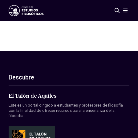
Eventos
Novedades
Investigación
Redes
Publicaciones
Galería
Descubre
ES
EN
Acerca de nosotros
Miembros
El Talón de Aquiles
Reglamento
Este es un portal dirigido a estudiantes y profesores de filosofía
Convenios
con la finalidad de ofrecer recursos para la enseñanza de la
filosofía.