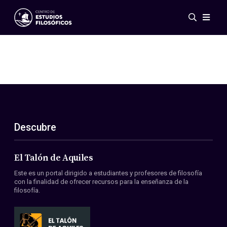
Eventos
Novedades
Investigación
Redes
Publicaciones
Galería
Descubre
ES
EN
Acerca de nosotros
Miembros
El Talón de Aquiles
Reglamento
Este es un portal dirigido a estudiantes y profesores de filosofía
Convenios
con la finalidad de ofrecer recursos para la enseñanza de la
filosofía.