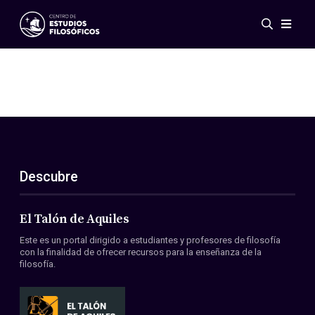
Eventos
Novedades
Investigación
Redes
Publicaciones
Galería
Descubre
ES
EN
Acerca de nosotros
Miembros
El Talón de Aquiles
Reglamento
Este es un portal dirigido a estudiantes y profesores de filosofía
Convenios
con la finalidad de ofrecer recursos para la enseñanza de la
filosofía.