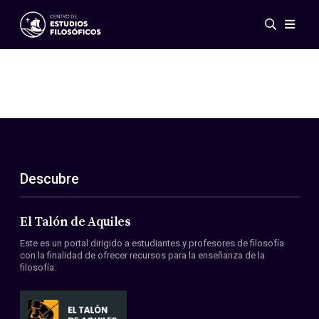
Eventos
Novedades
Investigación
Redes
Publicaciones
Galería
Descubre
ES
EN
Acerca de nosotros
Miembros
El Talón de Aquiles
Reglamento
Este es un portal dirigido a estudiantes y profesores de filosofía
Convenios
con la finalidad de ofrecer recursos para la enseñanza de la
filosofía.