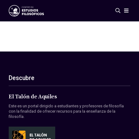
Eventos
Novedades
Investigación
Redes
Publicaciones
Galería
Descubre
ES
EN
Acerca de nosotros
Miembros
El Talón de Aquiles
Reglamento
Este es un portal dirigido a estudiantes y profesores de filosofía
Convenios
con la finalidad de ofrecer recursos para la enseñanza de la
filosofía.