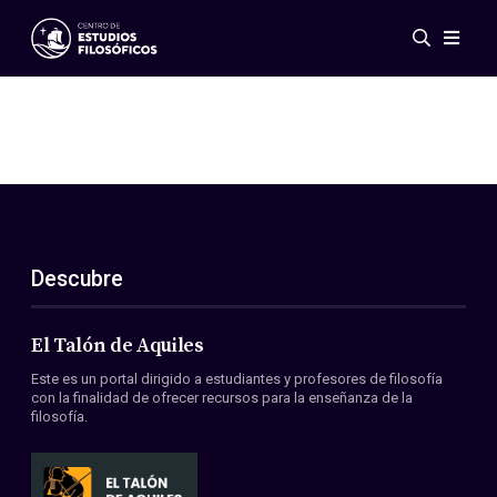
Eventos
Novedades
Investigación
Redes
Publicaciones
Galería
Descubre
ES
EN
Acerca de nosotros
Miembros
El Talón de Aquiles
Reglamento
Este es un portal dirigido a estudiantes y profesores de filosofía
Convenios
con la finalidad de ofrecer recursos para la enseñanza de la
filosofía.