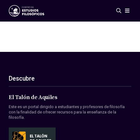
Eventos
Novedades
Investigación
Redes
Publicaciones
Galería
Descubre
ES
EN
Acerca de nosotros
Miembros
El Talón de Aquiles
Reglamento
Este es un portal dirigido a estudiantes y profesores de filosofía
Convenios
con la finalidad de ofrecer recursos para la enseñanza de la
filosofía.