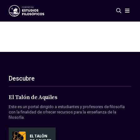
Eventos
Novedades
Investigación
Redes
Publicaciones
Galería
Descubre
ES
EN
Acerca de nosotros
Miembros
El Talón de Aquiles
Reglamento
Este es un portal dirigido a estudiantes y profesores de filosofía
Convenios
con la finalidad de ofrecer recursos para la enseñanza de la
filosofía.