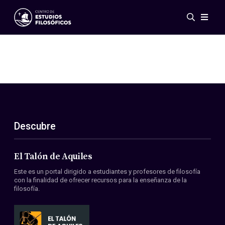
Eventos
Novedades
Investigación
Redes
Publicaciones
Galería
Descubre
ES
EN
Acerca de nosotros
Miembros
El Talón de Aquiles
Reglamento
Este es un portal dirigido a estudiantes y profesores de filosofía
Convenios
con la finalidad de ofrecer recursos para la enseñanza de la
filosofía.