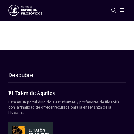
Eventos
Novedades
Investigación
Redes
Publicaciones
Galería
Descubre
ES
EN
Acerca de nosotros
Miembros
El Talón de Aquiles
Reglamento
Este es un portal dirigido a estudiantes y profesores de filosofía
Convenios
con la finalidad de ofrecer recursos para la enseñanza de la
filosofía.