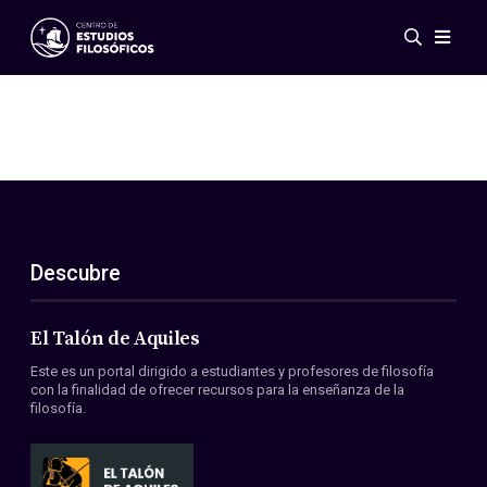
Eventos
Novedades
Investigación
Redes
Publicaciones
Galería
Descubre
ES
EN
Acerca de nosotros
Miembros
El Talón de Aquiles
Reglamento
Este es un portal dirigido a estudiantes y profesores de filosofía
Convenios
con la finalidad de ofrecer recursos para la enseñanza de la
filosofía.