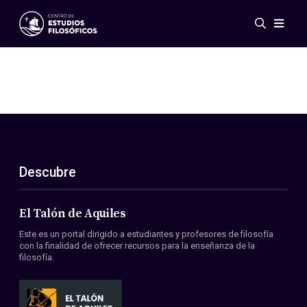
Eventos
Novedades
Investigación
Redes
Publicaciones
Galería
Descubre
ES
EN
Acerca de nosotros
Miembros
El Talón de Aquiles
Reglamento
Este es un portal dirigido a estudiantes y profesores de filosofía
Convenios
con la finalidad de ofrecer recursos para la enseñanza de la
filosofía.