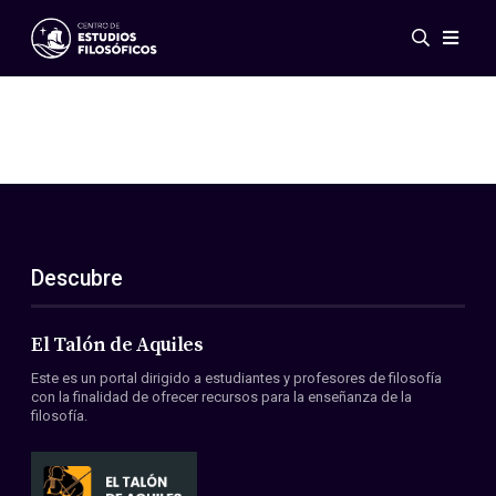
Eventos
Novedades
Investigación
Redes
Publicaciones
Galería
Descubre
ES
EN
Acerca de nosotros
Miembros
El Talón de Aquiles
Reglamento
Este es un portal dirigido a estudiantes y profesores de filosofía
Convenios
con la finalidad de ofrecer recursos para la enseñanza de la
filosofía.