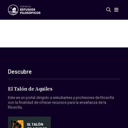
Eventos
Novedades
Investigación
Redes
Publicaciones
Galería
Descubre
ES
EN
Acerca de nosotros
Miembros
El Talón de Aquiles
Reglamento
Este es un portal dirigido a estudiantes y profesores de filosofía
Convenios
con la finalidad de ofrecer recursos para la enseñanza de la
filosofía.