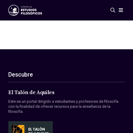
Eventos
Novedades
Investigación
Redes
Publicaciones
Galería
Descubre
ES
EN
Acerca de nosotros
Miembros
El Talón de Aquiles
Reglamento
Este es un portal dirigido a estudiantes y profesores de filosofía
Convenios
con la finalidad de ofrecer recursos para la enseñanza de la
filosofía.