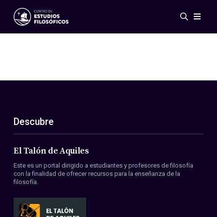
Eventos
Novedades
Investigación
Redes
Publicaciones
Galería
Descubre
ES
EN
Acerca de nosotros
Miembros
El Talón de Aquiles
Reglamento
Este es un portal dirigido a estudiantes y profesores de filosofía
Convenios
con la finalidad de ofrecer recursos para la enseñanza de la
filosofía.