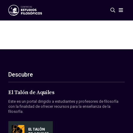
Eventos
Novedades
Investigación
Redes
Publicaciones
Galería
Descubre
ES
EN
Acerca de nosotros
Miembros
El Talón de Aquiles
Reglamento
Este es un portal dirigido a estudiantes y profesores de filosofía
Convenios
con la finalidad de ofrecer recursos para la enseñanza de la
filosofía.