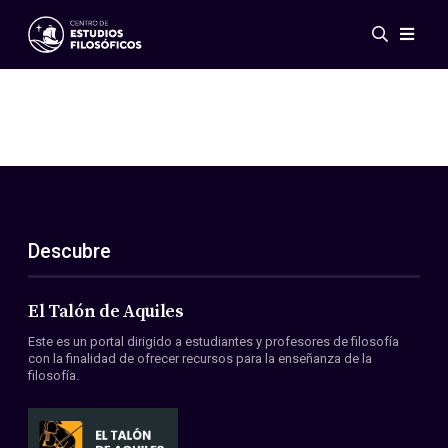
Eventos
Novedades
Investigación
Redes
Publicaciones
Galería
Descubre
ES
EN
Acerca de nosotros
Miembros
El Talón de Aquiles
Reglamento
Este es un portal dirigido a estudiantes y profesores de filosofía
Convenios
con la finalidad de ofrecer recursos para la enseñanza de la
filosofía.