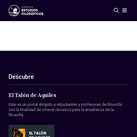
Eventos
Novedades
Investigación
Redes
Publicaciones
Galería
Descubre
ES
EN
Acerca de nosotros
Miembros
El Talón de Aquiles
Reglamento
Este es un portal dirigido a estudiantes y profesores de filosofía
Convenios
con la finalidad de ofrecer recursos para la enseñanza de la
filosofía.