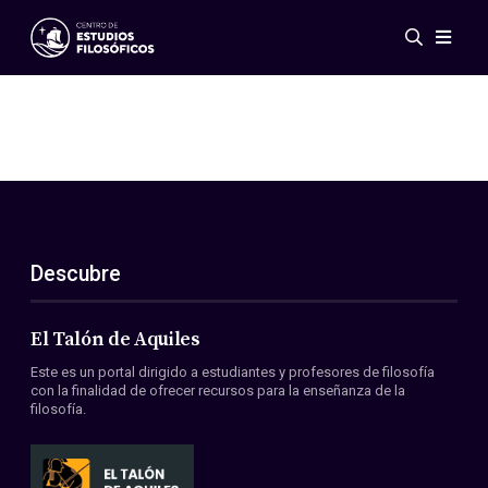
Eventos
Novedades
Investigación
Redes
Publicaciones
Galería
Descubre
ES
EN
Acerca de nosotros
Miembros
El Talón de Aquiles
Reglamento
Este es un portal dirigido a estudiantes y profesores de filosofía
Convenios
con la finalidad de ofrecer recursos para la enseñanza de la
filosofía.