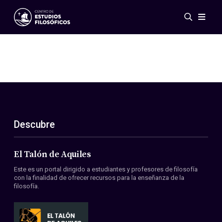
Eventos
Novedades
Investigación
Redes
Publicaciones
Galería
Descubre
ES
EN
Acerca de nosotros
Miembros
El Talón de Aquiles
Reglamento
Este es un portal dirigido a estudiantes y profesores de filosofía
Convenios
con la finalidad de ofrecer recursos para la enseñanza de la
filosofía.