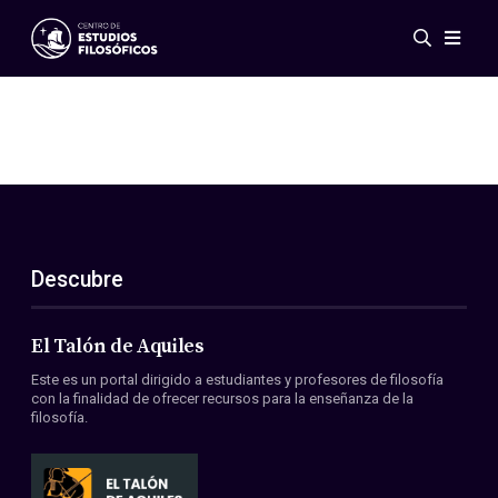
Eventos
Novedades
Investigación
Redes
Publicaciones
Galería
Descubre
ES
EN
Acerca de nosotros
Miembros
El Talón de Aquiles
Reglamento
Este es un portal dirigido a estudiantes y profesores de filosofía
Convenios
con la finalidad de ofrecer recursos para la enseñanza de la
filosofía.