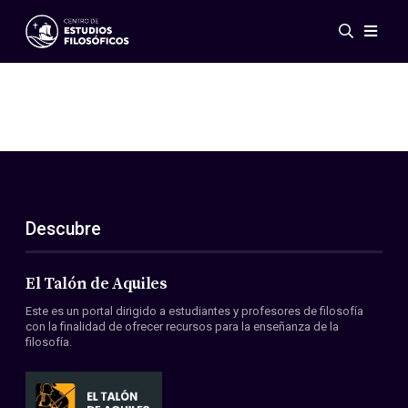
Eventos
Novedades
Investigación
Redes
Publicaciones
Galería
Descubre
ES
EN
Acerca de nosotros
Miembros
El Talón de Aquiles
Reglamento
Este es un portal dirigido a estudiantes y profesores de filosofía
Convenios
con la finalidad de ofrecer recursos para la enseñanza de la
filosofía.