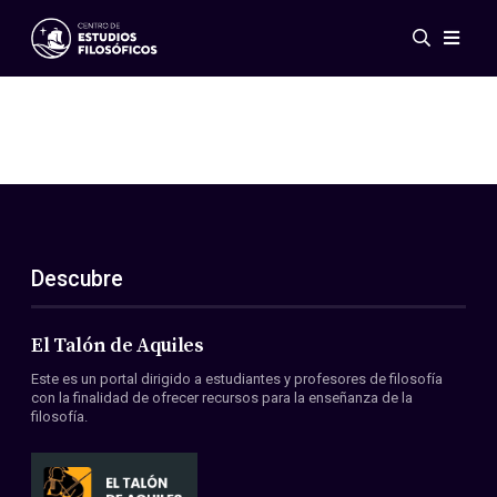
Eventos
Novedades
Investigación
Redes
Publicaciones
Galería
Descubre
ES
EN
Acerca de nosotros
Miembros
El Talón de Aquiles
Reglamento
Este es un portal dirigido a estudiantes y profesores de filosofía
Convenios
con la finalidad de ofrecer recursos para la enseñanza de la
filosofía.