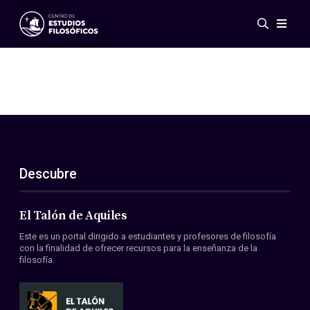
Eventos
Novedades
Investigación
Redes
Publicaciones
Galería
Descubre
ES
EN
Acerca de nosotros
Miembros
El Talón de Aquiles
Reglamento
Este es un portal dirigido a estudiantes y profesores de filosofía
Convenios
con la finalidad de ofrecer recursos para la enseñanza de la
filosofía.