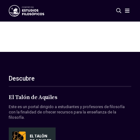
Eventos
Novedades
Investigación
Redes
Publicaciones
Galería
Descubre
ES
EN
Acerca de nosotros
Miembros
El Talón de Aquiles
Reglamento
Este es un portal dirigido a estudiantes y profesores de filosofía
Convenios
con la finalidad de ofrecer recursos para la enseñanza de la
filosofía.